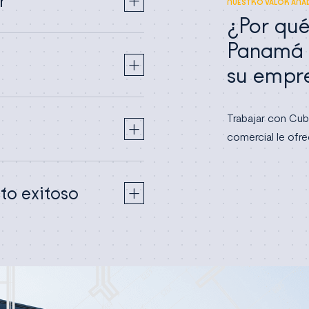
r
NUESTRO VALOR AÑA
¿Por qué
Panamá p
su empr
Trabajar con Cub
comercial le ofr
to exitoso